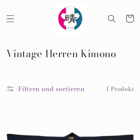
Zum
Inhalt
springen
Warenko
S
Vintage Herren Kimono
a
m
m
Filtern und sortieren
1 Produkt
l
u
n