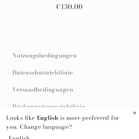
Regulärer
€130,00
Preis
Nutzungsbedingungen
Datenschutzrichtlinie
Versandbedingungen
Rückerstattungsrichtlinie
Looks like
English
is more preferred for
Widerrufsformular
you. Change language?
English