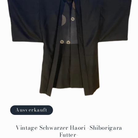
g
:
Ausverkauft
Vintage Schwarzer Haori -Shiborigara
Futter-